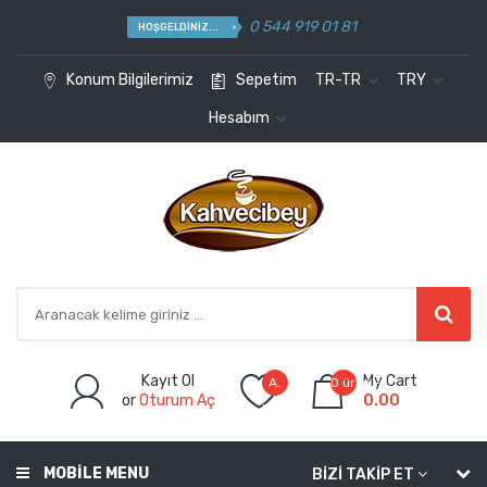
0 544 919 01 81
HOŞGELDINIZ...
Konum Bilgilerimiz
Sepetim
TR-TR
TRY
Hesabım
Kayıt Ol
My Cart
A.
0 ürün -
or
Oturum Aç
0.00
Listem
(0)
MOBILE MENU
BIZI TAKIP ET